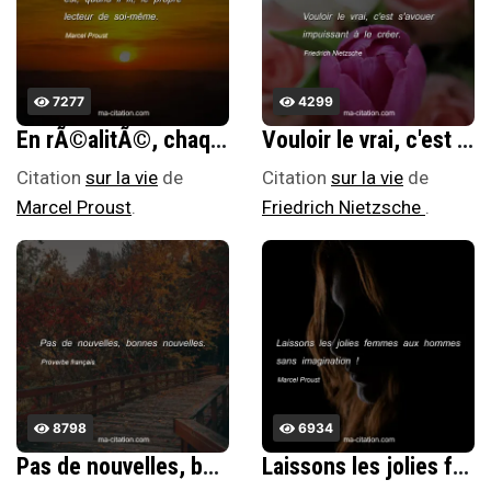
7277
4299
En rÃ©alitÃ©, chaque lecteur est, quand il lit, le propre lecteur de soi-mÃªme.
Vouloir le vrai, c'est s'avouer impuissant Ã le crÃ©er.
Citation
sur la vie
de
Citation
sur la vie
de
Marcel Proust
.
Friedrich Nietzsche
.
8798
6934
Pas de nouvelles, bonnes nouvelles.
Laissons les jolies femmes aux hommes sans imagination !