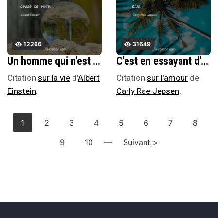
12266
31649
Un homme qui n'est plus capable de s'Ã©merveiller a pratiquement cessÃ© de vivre.
C'est en essayant d'oublier quelqu'un qu'on y pense 3 fois plus.
Citation
sur la vie
d'
Albert
Citation
sur l'amour
de
Einstein
.
Carly Rae Jepsen
.
1
2
3
4
5
6
7
8
9
10
—
Suivant >