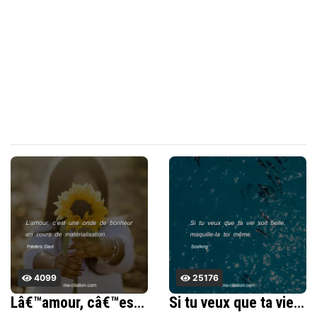
4099
25176
Lâ€™amour, câ€™est une onde de bonheur en cours de matÃ©rialisation.
Si tu veux que ta vie soit belle, maquille-la toi mÃªme.