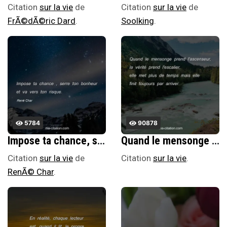
Citation
sur la vie
de
Citation
sur la vie
de
FrÃ©dÃ©ric Dard
.
Soolking
.
5784
90878
Impose ta chance, serre ton bonheur et va vers ton risque. A te regarder, ils sâ€™habitueront.
Quand le mensonge prend l'ascenseur, la vÃ©ritÃ© prend l'escalier, elle met plus de temps mais elle finit toujours par arriver.
Citation
sur la vie
de
Citation
sur la vie
.
RenÃ© Char
.