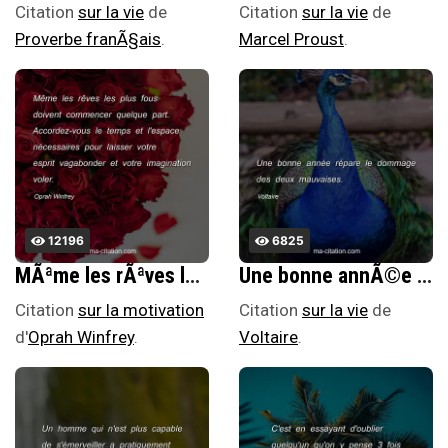
Citation
sur la vie
de
Citation
sur la vie
de
Proverbe franÃ§ais
.
Marcel Proust
.
12196
6825
MÃªme les rÃªves les plus fous doivent commencer quelque part. Accordez-vous le temps et l'espace nÃ©cessaires pour laisser votre esprit vagabonder et votre imagination voler.
Une bonne annÃ©e rÃ©pare le dommage des deux mauvaises.
Citation
sur la motivation
Citation
sur la vie
de
d'
Oprah Winfrey
.
Voltaire
.