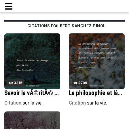
CITATIONS D'ALBERT SANCHEZ PINOL
3215
2709
Savoir la vÃ©ritÃ© ne change pas la vie.
La philosophie et lâ€™amour se rÃ©servent des combats dans des sphÃ¨res invisibles. Mais la guerre et le sexe sont un seul corps Ã corps.
Citation
sur la vie
.
Citation
sur la vie
.