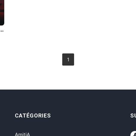
Ã©, c'est de n'arriver jamais Ã l'heure.
1
CATÉGORIES
S
AmitiA