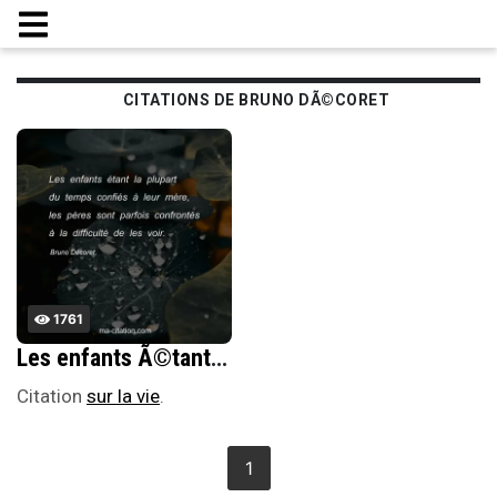
CITATIONS DE BRUNO DÃ©CORET
1761
Les enfants Ã©tant la plupart du temps confiÃ©s Ã leur mÃ¨re, les pÃ¨res sont parfois confrontÃ©s Ã la difficultÃ© de les voir.
Citation
sur la vie
.
1