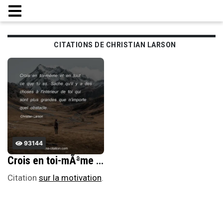
CITATIONS DE CHRISTIAN LARSON
93144
Crois en toi-mÃªme et en tout ce que tu es. Sache qu'il y a des choses Ã l'intÃ©rieur de toi qui sont plus grandes que n'importe quel obstacle.
Citation
sur la motivation
.