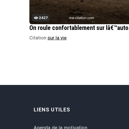
2427
On roule confortable
Citation
sur la vie
.
LIENS UTILES
Agenda de la motivation