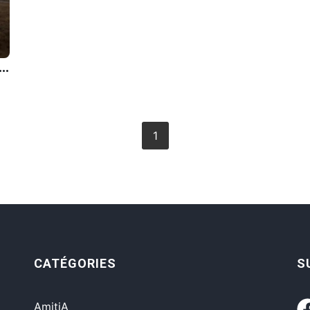
ment sur lâ€™autoroute de la vie, protÃ©gÃ© par la ceinture de sÃ©curitÃ© de nos certitudes et lâ€™air-bag conducteur de la routine.
1
CATÉGORIES
S
AmitiA