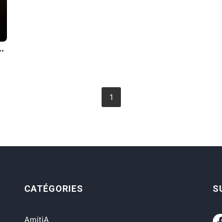
 et privilÃ©giÃ©s, le reste du temps on attend ces moments-lÃ .
1
CATÉGORIES
S
AmitiA