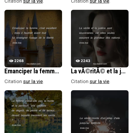
Citation
sur la vie
.
Citation
sur la vie
.
2268
2243
Emanciper la femme, c'est excellent ; mais il faudrait avant tout lui enseigner l'usage de la libertÃ©.
La vÃ©ritÃ© et la justice sont souveraines, car elles seules assurent la grandeur des nations.
Citation
sur la vie
.
Citation
sur la vie
.