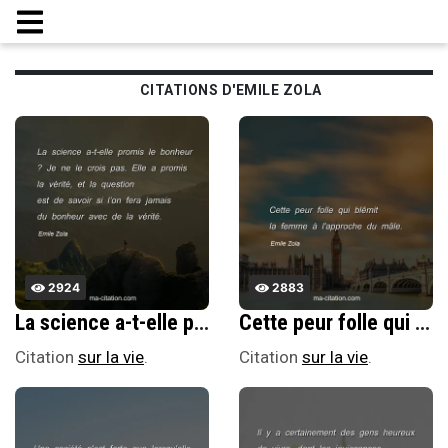
CITATIONS D'EMILE ZOLA
2924
2883
La science a-t-elle promis le bonheur ? Je ne le crois pas. Elle a promis la vÃ©ritÃ©, et la question est de savoir si lâ€™on fera jamais du bonheur avec de la vÃ©ritÃ©.
Cette peur folle qui blÃªmit la femme Ã l'approche du mÃ¢le.
Citation
sur la vie
.
Citation
sur la vie
.