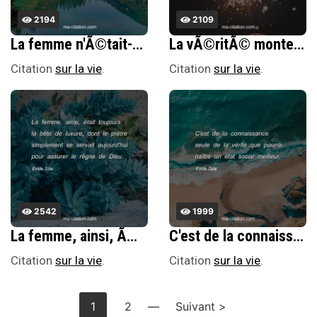
2194
2109
La femme n'Ã©tait-elle pas la honte et la perdition, une crÃ©ature de dÃ©goÃ»t, de pÃ©chÃ© et de terreur, devant laquelle tremblent les saints ?
La vÃ©ritÃ© monte d'un coup d'aile jusqu'au symbole.
Citation
sur la vie
.
Citation
sur la vie
.
2542
1999
La femme, ainsi, Ã©tait toujours la bÃªte de luxure, dont le prÃªtre simplement se servait aujourd'hui pour assurer le rÃ¨gne de Dieu.
C'est de la connaissance seule de la vÃ©ritÃ© que pourra naÃ®tre un Ã©tat social meilleur.
Citation
sur la vie
.
Citation
sur la vie
.
1
2
—
Suivant >