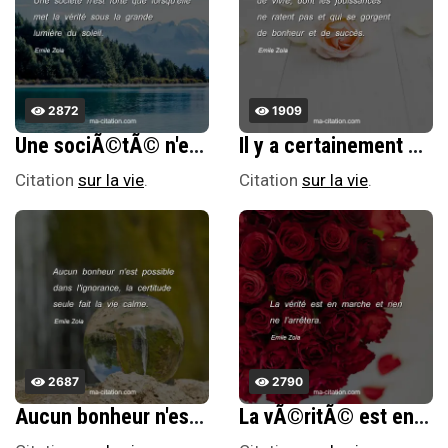
2872
1909
Une sociÃ©tÃ© n'est forte que lorsqu'elle met la vÃ©ritÃ© sous la grande lumiÃ¨re du soleil.
Il y a certainement des gens heureux de vivre, dont les jouissances ne ratent pas et qui se gorgent de bonheur et de succÃ¨s.
Citation
sur la vie
.
Citation
sur la vie
.
2687
2790
Aucun bonheur n'est possible dans l'ignorance, la certitude seule fait la vie calme.
La vÃ©ritÃ© est en marche et rien ne lâ€™arrÃªtera.