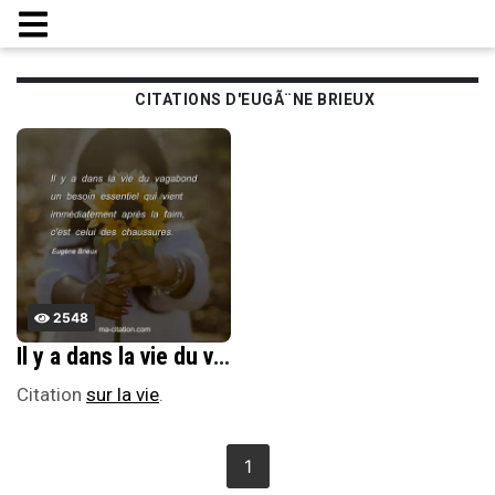
CITATIONS D'EUGÃ¨NE BRIEUX
2548
Il y a dans la vie du vagabond un besoin essentiel qui vient immÃ©diatement aprÃ¨s la faim, c'est celui des chaussures.
Citation
sur la vie
.
1