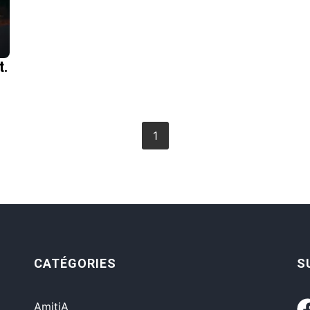
t.
1
CATÉGORIES
S
AmitiA