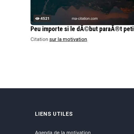
4521
Peu importe si le dÃ©but paraÃ®t peti
Citation
sur la motivation
.
LIENS UTILES
Agenda de la motivation