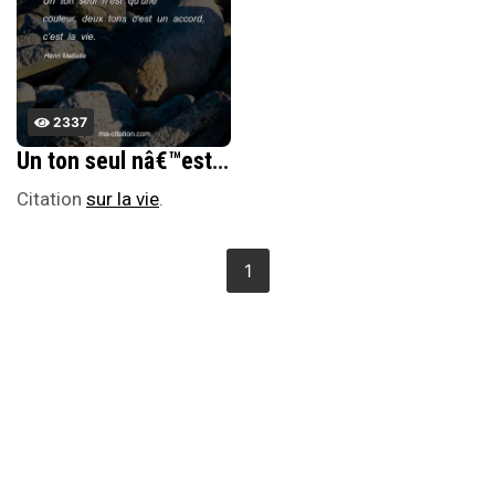
2337
Un ton seul nâ€™est quâ€™une couleur, deux tons câ€™est un accord, câ€™est la vie.
Citation
sur la vie
.
1