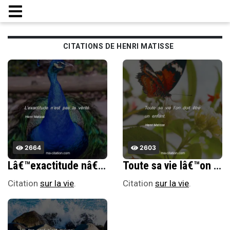
CITATIONS DE HENRI MATISSE
2664
2603
Lâ€™exactitude nâ€™est pas la vÃ©ritÃ©.
Toute sa vie lâ€™on doit Ãªtre un enfant.
Citation
sur la vie
.
Citation
sur la vie
.