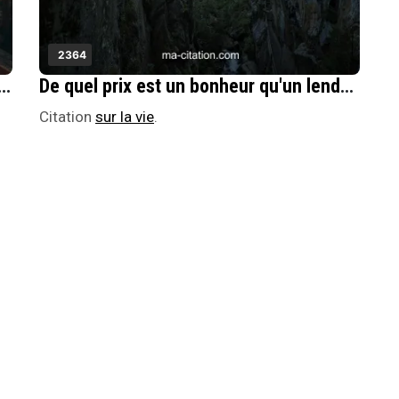
2364
 laboratoire oÃ¹ l'on joue avec soi-mÃªme, oÃ¹ tout acte prend la valeur d'une expÃ©rience.
De quel prix est un bonheur qu'un lendemain ne peut recommencer ?
Citation
sur la vie
.