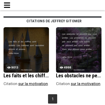
CITATIONS DE JEFFREY GITOMER
9013
4998
Les faits et les chiffres sont oubliÃ©s. Les histoires sont racontÃ©es encore et encore.
Les obstacles ne peuvent pas vous arrÃªter. Les problÃ¨mes ne peuvent pas vous arrÃªter. Les autres ne peuvent pas vous arrÃªter. Vous seul pouvez vous arrÃªter.
Citation
sur la motivation
.
Citation
sur la motivation
.
1