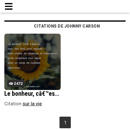
CITATIONS DE JOHNNY CARSON
2472
Le bonheur, câ€™est sâ€™asseoir avec des amis pour regarder leurs photos de vacances et sâ€™apercevoir quâ€™ils reviennent dâ€™un sÃ©jour dans un camp de nudistes.
Citation
sur la vie
.
1