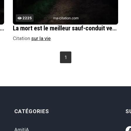
2225
§a la vie : faire de son mieux en toutes circonstances pour continuer vers ce qu'on est de toute Ã©ternitÃ©...
La mort est le meilleur sauf-conduit vers l'oubli.
Citation
sur la vie
.
1
CATÉGORIES
S
AmitiA