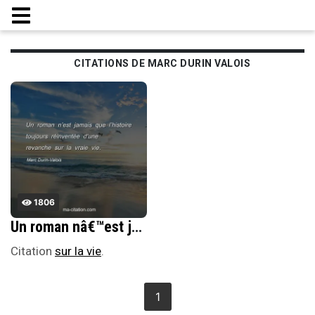
CITATIONS DE MARC DURIN VALOIS
1806
Un roman nâ€™est jamais que lâ€™histoire toujours rÃ©inventÃ©e dâ€™une revanche sur la vraie vie.
Citation
sur la vie
.
1