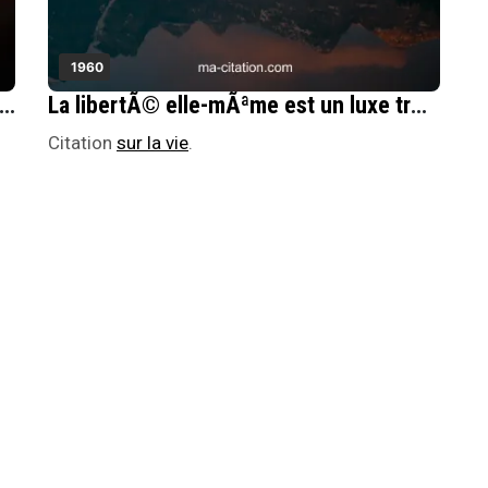
1960
 le vrai critÃ¨re pour connaÃ®tre un niveau de vie, ce serait de mesurer le degrÃ© de vrai luxe auquel on a accÃ¨s.
La libertÃ© elle-mÃªme est un luxe trÃ¨s rare et qui se mÃ©rite. Peu de rÃ©gimes sur terre ont laissÃ© ce luxe Ã leurs citoyens.
Citation
sur la vie
.