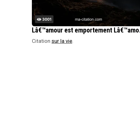
3001
Lâ€™amour est em
Citation
sur la vie
.