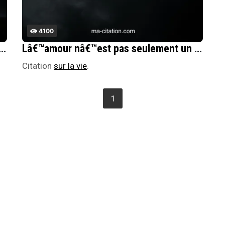
4100
portement Lâ€™amour est enthousiasme Lâ€™amour est risque (...).
Lâ€™amour nâ€™est pas seulement un miracle nÃ© dâ€™une rencontre, il est, jour aprÃ¨s jour, ce que lâ€™on veut quâ€™il soit.
Citation
sur la vie
.
1