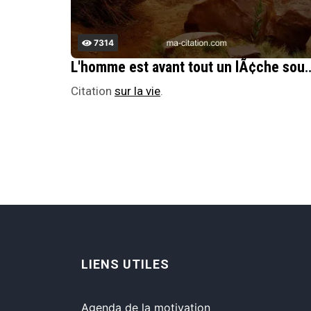
7314
L'homme est avant tout un lÃ¢che souvent prÃ©occupÃ© d
Citation
sur la vie
.
LIENS UTILES
Agenda de la motivation