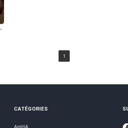
e trouver une excuse Ã sa lÃ¢chetÃ©.
1
CATÉGORIES
S
AmitiA