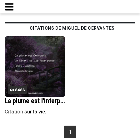
CITATIONS DE MIGUEL DE CERVANTES
8486
La plume est l'interprÃ¨te de l'Ã¢me : ce que l'une pense, l'autre l'exprime.
Citation
sur la vie
.
1