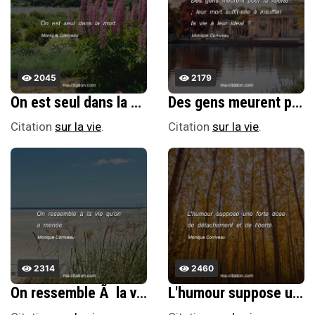
2045
2179
On est seul dans la mort.
Des gens meurent pour la libertÃ© ; leur mort suffit-elle Ã insuffler la vie Ã leur idÃ©al ?
Citation
sur la vie
.
Citation
sur la vie
.
2314
2460
On ressemble Ã la vie qu'on a menÃ©e.
L'humour suppose une forte dose de dÃ©tachement et de libertÃ©.