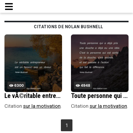
CITATIONS DE NOLAN BUSHNELL
6300
4948
Le vÃ©ritable entrepreneur est un faiseur, pas un rÃªveur.
Toute personne qui a dÃ©jÃ pris une douche a dÃ©jÃ eu une idÃ©e. C'est la personne qui est sortie de la douche, s'est sÃ©chÃ©e, et est passÃ©e Ã l'action qui fait la diffÃ©rence.
Citation
sur la motivation
.
Citation
sur la motivation
.
1