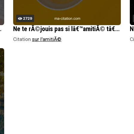
2729
non faire une somme.
Ne te rÃ©jouis pas si lâ€™amitiÃ© tâ€™autorise Ã dire des paroles dÃ©sagrÃ©ables Ã tes amis proches. Plus tu deviens proche de quelquâ€™un, plus le tact et la courtoisie sont nÃ©cessaires.
Citation
sur l'amitiÃ©
.
C