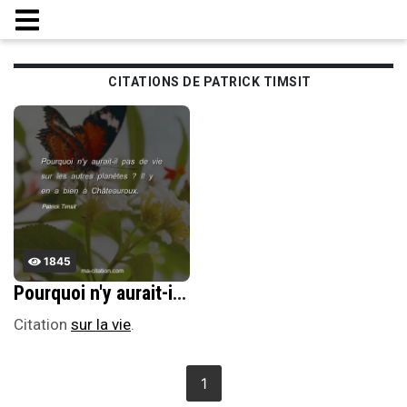
CITATIONS DE PATRICK TIMSIT
1845
Pourquoi n'y aurait-il pas de vie sur les autres planÃ¨tes ? Il y en a bien Ã ChÃ¢teauroux.
Citation
sur la vie
.
1