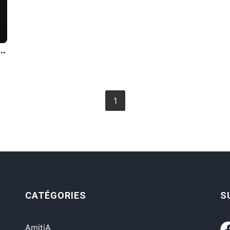
ux, vraiment pas. Le succÃ¨s, c'est faire ce qui vous rend heureux, bien travailler et avoir une vie riche.
1
CATÉGORIES
S
AmitiA