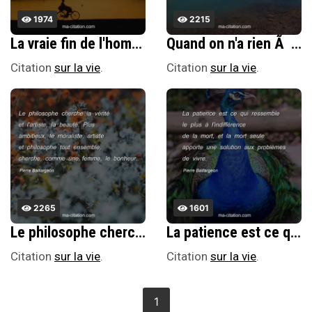
1974
2215
La vraie fin de l'homme, ce n'est pas la mort, c'est sa perfection.
Quand on n'a rien Ã dire, on prend le temps d'observer, et l'on Ã©crit alors beaucoup.
Citation
sur la vie
.
Citation
sur la vie
.
2265
1601
Le philosophe cherche la vÃ©ritÃ© et l'artiste, la beautÃ©. Plus ambitieux, le moraliste, artiste et philosophe tout ensemble, cherche, comme une femme, le bonheur.
La patience est ce qui ressemble le plus Ã l'indiffÃ©rence de la mort, et la mort seule apporte une solution aux problÃ¨mes de vivre.
Citation
sur la vie
.
Citation
sur la vie
.
1