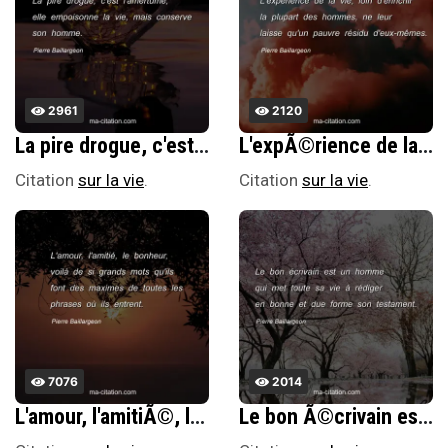
2961
2120
La pire drogue, c'est l'amertume, elle empoisonne la vie, mais conserve son homme.
L'expÃ©rience de la vie, loin d'enrichir la plupart des hommes, ne leur laisse qu'un pauvre rÃ©sidu d'eux-mÃªmes.
Citation
sur la vie
.
Citation
sur la vie
.
7076
2014
L'amour, l'amitiÃ©, le bonheur, voilÃ de si grands mots qu'ils font des maximes de toutes les phrases oÃ¹ ils entrent.
Le bon Ã©crivain est un homme qui met toute sa vie Ã rÃ©diger en bonne et due forme son testament.