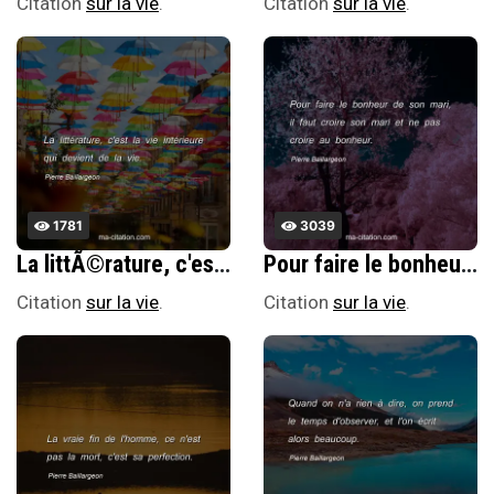
Citation
sur la vie
.
Citation
sur la vie
.
1781
3039
La littÃ©rature, c'est la vie intÃ©rieure qui devient de la vie.
Pour faire le bonheur de son mari, il faut croire son mari et ne pas croire au bonheur.
Citation
sur la vie
.
Citation
sur la vie
.