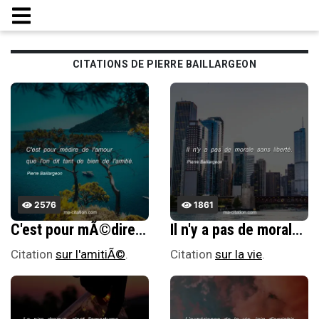
CITATIONS DE PIERRE BAILLARGEON
2576
1861
C'est pour mÃ©dire de l'amour que l'on dit tant de bien de l'amitiÃ©.
Il n'y a pas de morale sans libertÃ©.
Citation
sur l'amitiÃ©
.
Citation
sur la vie
.