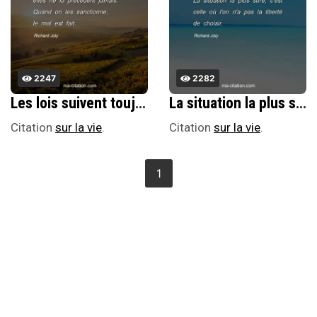
2247
2282
Les lois suivent toujours la vie, elles ne la prÃ©cÃ¨dent jamais. Quand on les sanctionne, le mal est fait.
La situation la plus sÃ»re, c'est celle oÃ¹ l'on n'a pas la libertÃ© de choisir.
Citation
sur la vie
.
Citation
sur la vie
.
1