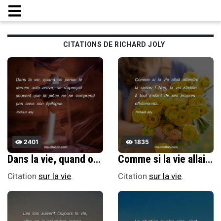
CITATIONS DE RICHARD JOLY
2401
1835
Dans la vie, quand on pense le dernier acte arrivÃ©, on s'aperÃ§oit souvent que la piÃ¨ce ne se comprend pas sans son Ã©pilogue.
Comme si la vie allait attendre la raison ! Non, la vie s'Ã©difie Ã tout instant de ses propres effritements...
Citation
sur la vie
.
Citation
sur la vie
.