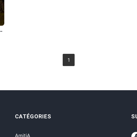
ie plus intÃ©ressante que l'art.
1
CATÉGORIES
S
AmitiA