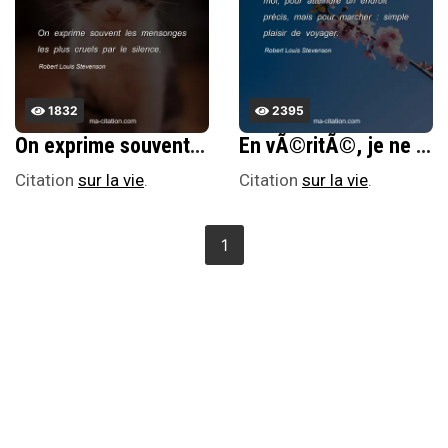
1832
2395
On exprime souvent les mensonges les plus cruels par le silence.
En vÃ©ritÃ©, je ne voyage pas, moi, pour atteindre un endroit prÃ©cis, mais pour marcher : simple plaisir de voyager.
Citation
sur la vie
.
Citation
sur la vie
.
1