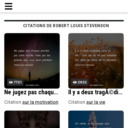
CITATIONS DE ROBERT LOUIS STEVENSON
7721
2932
Ne jugez pas chaque journÃ©e par votre rÃ©colte, mais par les graines que vous avez plantÃ©es.
Il y a deux tragÃ©dies dans la vie : lâ€™une est de ne pas satisfaire son dÃ©sir et lâ€™autre de le satisfaire.
Citation
sur la motivation
.
Citation
sur la vie
.