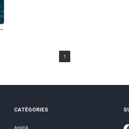
ez de le cajoler, il vous fuit, si vous ne vous occupez pas de lui, il vient se frotter contre vos jambes et saute sur vos genoux.
1
CATÉGORIES
S
AmitiA