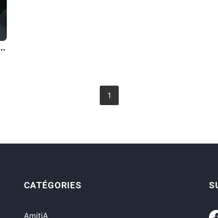
lÃ¨res. Je les ai remplacÃ©es par de l'amour. La vie n'est qu'une longue guÃ©rison.
1
CATÉGORIES
S
AmitiA