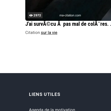
2972
J'ai survÃ©cu Ã pas mal de co
Citation
sur la vie
.
LIENS UTILES
Agenda de la motivation