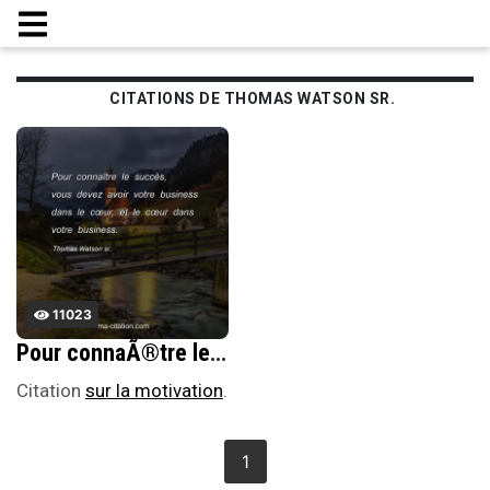
CITATIONS DE THOMAS WATSON SR.
11023
Pour connaÃ®tre le succÃ¨s, vous devez avoir votre business dans le cÅ“ur, et le cÅ“ur dans votre business.
Citation
sur la motivation
.
1