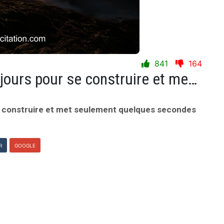
841
164
Une amitiÃ© met quelques jours pour se construire et met seulement quelques secondes pour se dÃ©truire.
e construire et met seulement quelques secondes
R
GOOGLE