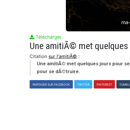
Télécharger
Citation
sur l'amitiÃ©
:
Une amitiÃ© met quelques jours pour s
pour se dÃ©truire.
PARTAGER SUR FACEBOOK
TWITTER
PINTEREST
TUMBL