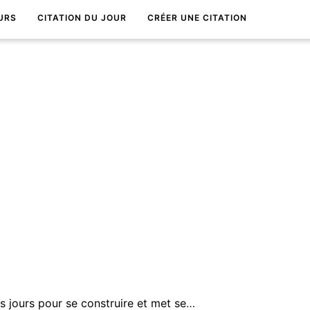
URS
CITATION DU JOUR
CRÉER UNE CITATION
Une amitiÃ© met quelques jours pour se construire et met seulement quelques secondes pour se dÃ©truire.