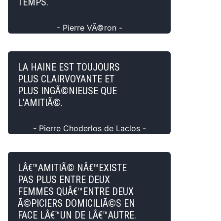
TEMPS.
- Pierre VÃ©ron -
LA HAINE EST TOUJOURS
PLUS CLAIRVOYANTE ET
PLUS INGÃ©NIEUSE QUE
L'AMITIÃ©.
- Pierre Choderlos de Laclos -
LÂ€™AMITIÃ© NÂ€™EXISTE
PAS PLUS ENTRE DEUX
FEMMES QUÂ€™ENTRE DEUX
Ã©PICIERS DOMICILIÃ©S EN
FACE LÂ€™UN DE LÂ€™AUTRE.