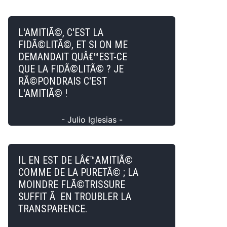
L'AMITIÃ©, C'EST LA
FIDÃ©LITÃ©, ET SI ON ME
DEMANDAIT QUÂ€™EST-CE
QUE LA FIDÃ©LITÃ© ? JE
RÃ©PONDRAIS C'EST
L'AMITIÃ© !
- Julio Iglesias -
IL EN EST DE LÂ€™AMITIÃ©
COMME DE LA PURETÃ© ; LA
MOINDRE FLÃ©TRISSURE
SUFFIT Ã EN TROUBLER LA
TRANSPARENCE.