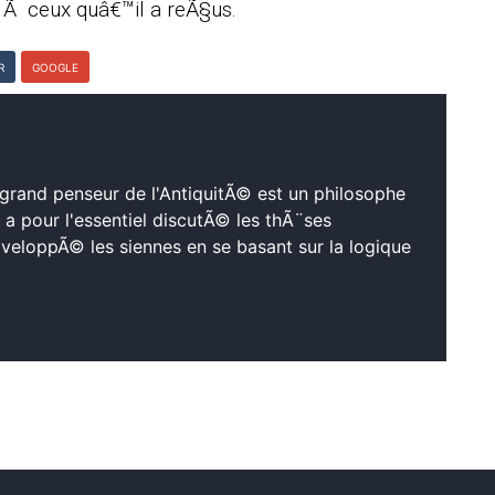
 Ã ceux quâ€™il a reÃ§us.
R
GOOGLE
 grand penseur de l'AntiquitÃ© est un philosophe
l a pour l'essentiel discutÃ© les thÃ¨ses
veloppÃ© les siennes en se basant sur la logique