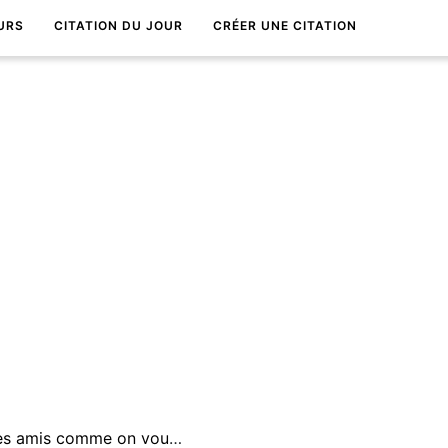
URS
CITATION DU JOUR
CRÉER UNE CITATION
Il faut se conduire avec ses amis comme on voudrait les voir se conduire avec soi.