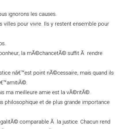
ous ignorons les causes.
illes pour vivre. Ils y restent ensemble pour
ps.
le bonheur, la mÃ©chancetÃ© suffit Ã rendre
stice nâ€™est point nÃ©cessaire, mais quand ils
lâ€™amitiÃ©.
ais ma meilleure amie est la vÃ©ritÃ©.
s philosophique et de plus grande importance
alitÃ© comparable Ã la justice. Chacun rend