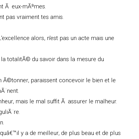
sent Ã eux-mÃªmes.
nt pas vraiment tes amis.
excellence alors, n'est pas un acte mais une
 la totalitÃ© du savoir dans la mesure du
 Ã©tonner, paraissent concevoir le bien et le
mÃ¨nent.
nheur, mais le mal suffit Ã assurer le malheur.
uliÃ¨re.
n.
â€™il y a de meilleur, de plus beau et de plus