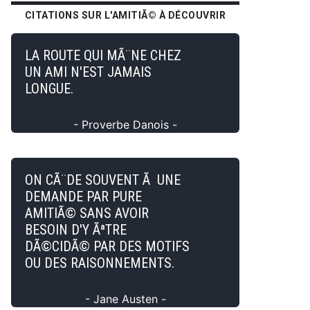
CITATIONS SUR L'AMITIÃ© À DÉCOUVRIR
LA ROUTE QUI MÃ¨NE CHEZ
UN AMI N'EST JAMAIS
LONGUE.
- Proverbe Danois -
ON CÃ¨DE SOUVENT Ã UNE
DEMANDE PAR PURE
AMITIÃ© SANS AVOIR
BESOIN D'Y ÃªTRE
DÃ©CIDÃ© PAR DES MOTIFS
OU DES RAISONNEMENTS.
- Jane Austen -