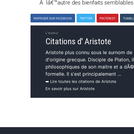
Ã lâ€™autre des bienfaits semblables
PARTAGER SUR FACEBOOK
TWITTER
PINTEREST
TUMBL
L'auteur
Citations d' Aristote
Aristote plus connu sous le surnom de
d'origine grecque. Disciple de Platon, i
philosophiques de son maitre et a dÃ©
formelle. Il s'est principalement ...
➡️ Lire toutes les citations de Aristote
En savoir plus sur Aristote