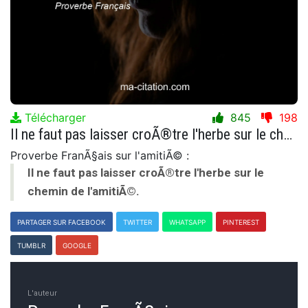
Télécharger
845
198
Il ne faut pas laisser croÃ®tre l'herbe sur le chemin de l'amitiÃ©.
Proverbe FranÃ§ais sur l'amitiÃ© :
Il ne faut pas laisser croÃ®tre l'herbe sur le
chemin de l'amitiÃ©.
PARTAGER SUR FACEBOOK
TWITTER
WHATSAPP
PINTEREST
TUMBLR
GOOGLE
L'auteur