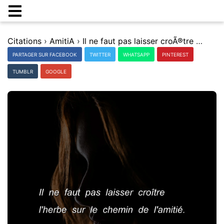
Citations
›
AmitiA
›
Il ne faut pas laisser croÃ®tre l'herbe sur le chemin de l'amitiÃ©.
PARTAGER SUR FACEBOOK
TWITTER
WHATSAPP
PINTEREST
TUMBLR
GOOGLE