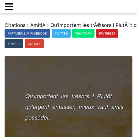
Citations
›
AmitiA
›
PARTAGER SUR FACEBOOK
TWITTER
WHATSAPP
PINTEREST
TUMBLR
GOOGLE