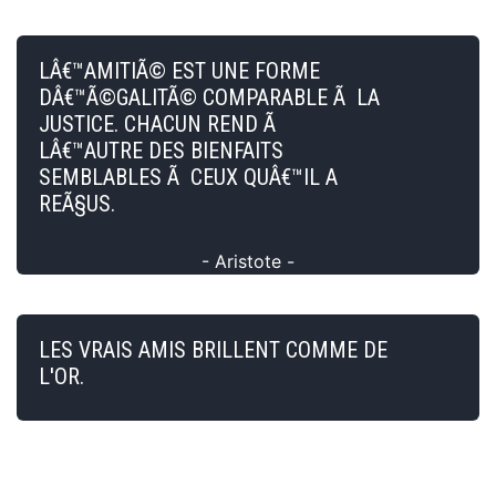
LÂ€™AMITIÃ© EST UNE FORME
DÂ€™Ã©GALITÃ© COMPARABLE Ã LA
JUSTICE. CHACUN REND Ã
LÂ€™AUTRE DES BIENFAITS
SEMBLABLES Ã CEUX QUÂ€™IL A
REÃ§US.
- Aristote -
LES VRAIS AMIS BRILLENT COMME DE
L'OR.