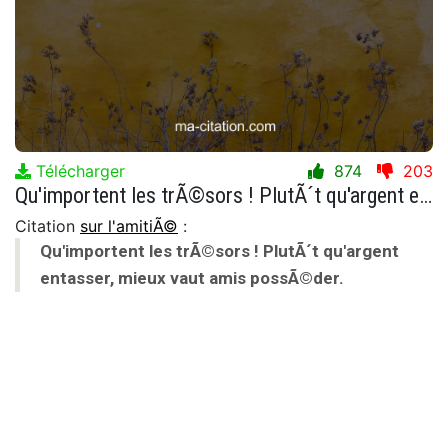
Télécharger
874
203
Qu'importent les trÃ©sors ! PlutÃ´t qu'argent entasser, mieux vaut amis possÃ©der.
Citation
sur l'amitiÃ©
:
Qu'importent les trÃ©sors ! PlutÃ´t qu'argent
entasser, mieux vaut amis possÃ©der.