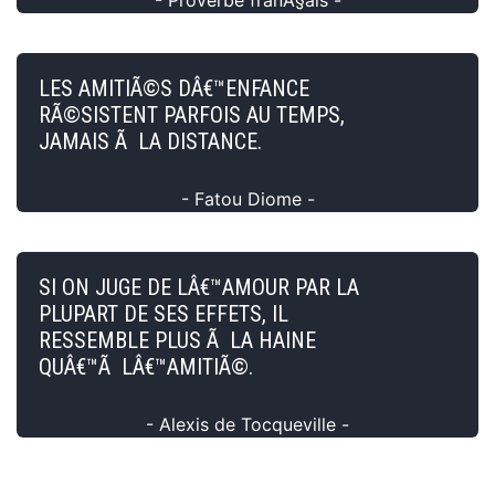
LES AMITIÃ©S DÂ€™ENFANCE
RÃ©SISTENT PARFOIS AU TEMPS,
JAMAIS Ã LA DISTANCE.
- Fatou Diome -
SI ON JUGE DE LÂ€™AMOUR PAR LA
PLUPART DE SES EFFETS, IL
RESSEMBLE PLUS Ã LA HAINE
QUÂ€™Ã LÂ€™AMITIÃ©.
- Alexis de Tocqueville -