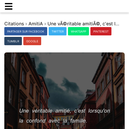
Citations
›
AmitiA
›
Une vÃ©ritable amitiÃ©, c'est lorsqu'on la confond avec la famille.
PARTAGER SUR FACEBOOK
TWITTER
WHATSAPP
PINTEREST
TUMBLR
GOOGLE