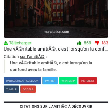
Télécharger
859
183
Une vÃ©ritable amitiÃ©, c'est lorsqu'on la confond avec la famille.
Citation
sur l'amitiÃ©
:
Une vÃ©ritable amitiÃ©, c'est lorsqu'on la
confond avec la famille.
PARTAGER SUR FACEBOOK
TWITTER
WHATSAPP
PINTEREST
TUMBLR
GOOGLE
CITATIONS SUR L'AMITIÃ© À DÉCOUVRIR