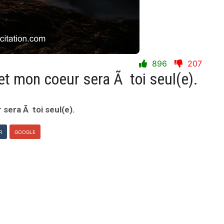
896
207
 et mon coeur sera Ã toi seul(e).
 sera Ã toi seul(e).
R
GOOGLE