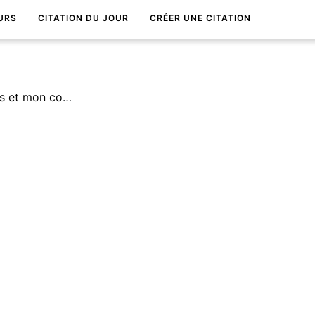
URS
CITATION DU JOUR
CRÉER UNE CITATION
Je t'aimerais pour toujours et mon coeur sera Ã toi seul(e).