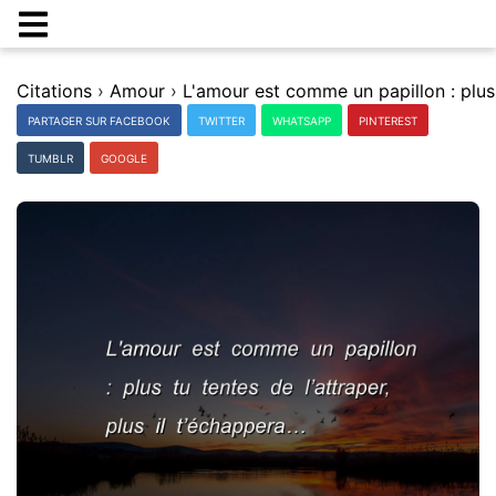
Citations
›
Amour
›
PARTAGER SUR FACEBOOK
TWITTER
WHATSAPP
PINTEREST
TUMBLR
GOOGLE