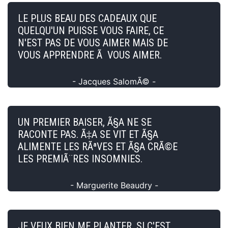
LE PLUS BEAU DES CADEAUX QUE
QUELQU'UN PUISSE VOUS FAIRE, CE
N'EST PAS DE VOUS AIMER MAIS DE
VOUS APPRENDRE Ã VOUS AIMER.
- Jacques SalomÃ© -
UN PREMIER BAISER, Ã§A NE SE
RACONTE PAS. Ã‡A SE VIT ET Ã§A
ALIMENTE LES RÃªVES ET Ã§A CRÃ©E
LES PREMIÃ¨RES INSOMNIES.
- Marguerite Beaudry -
JE VEUX BIEN ME PLANTER, SI C'EST