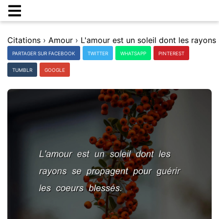
Citations
›
Amour
›
PARTAGER SUR FACEBOOK
TWITTER
WHATSAPP
PINTEREST
TUMBLR
GOOGLE