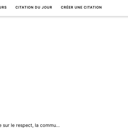
URS
CITATION DU JOUR
CRÉER UNE CITATION
Une bonne relation repose sur le respect, la communication et les ententes au quotidien.