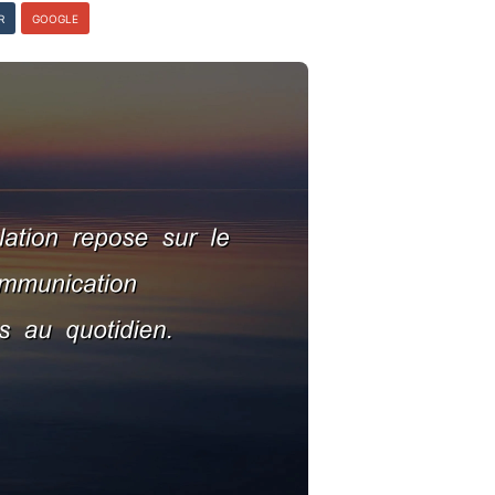
R
GOOGLE