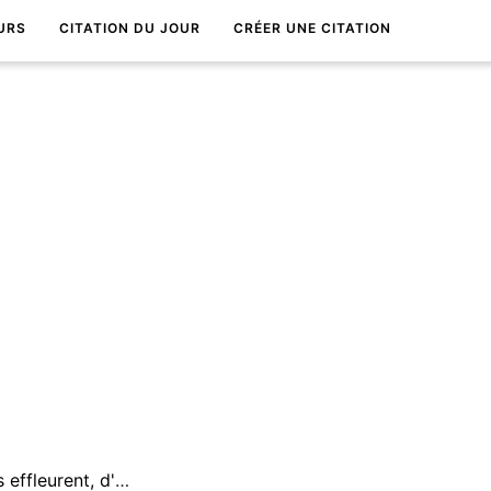
URS
CITATION DU JOUR
CRÉER UNE CITATION
Certaines rencontres vous effleurent, d'autres vous renversent.