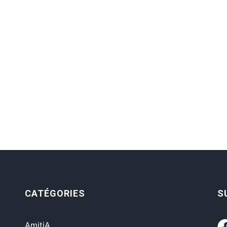
CATÉGORIES
S
AmitiA