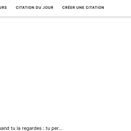
URS
CITATION DU JOUR
CRÉER UNE CITATION
Ne cligne pas des yeux quand tu la regardes : tu perdrais 150 millisecondes de spectacle.