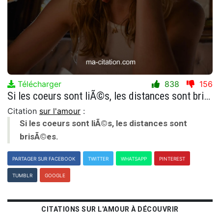
Télécharger
838
156
Si les coeurs sont liÃ©s, les distances sont brisÃ©es.
Citation
sur l'amour
:
Si les coeurs sont liÃ©s, les distances sont
brisÃ©es.
PARTAGER SUR FACEBOOK
TWITTER
WHATSAPP
PINTEREST
TUMBLR
GOOGLE
CITATIONS SUR L'AMOUR À DÉCOUVRIR