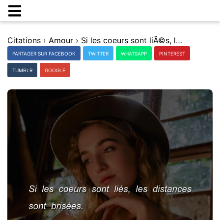
Citations
›
Amour
›
Si les coeurs sont liÃ©s, les distances sont brisÃ©es.
PARTAGER SUR FACEBOOK
TWITTER
WHATSAPP
PINTEREST
TUMBLR
GOOGLE