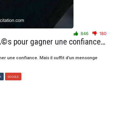
846
180
Il faut beaucoup de vÃ©ritÃ©s pour gagner une confiance. Mais il suffit d'un mensonge pour la perdre.
er une confiance. Mais il suffit d'un mensonge
R
GOOGLE