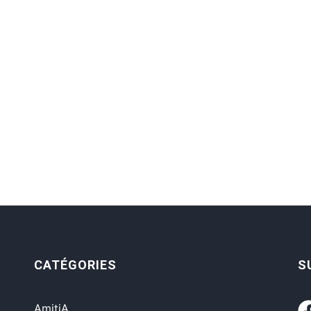
CATÉGORIES
S
AmitiA