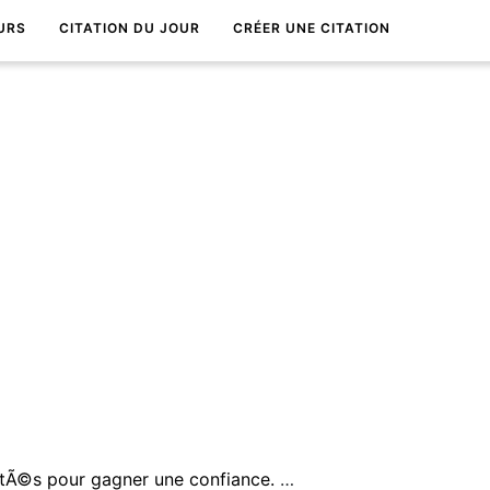
URS
CITATION DU JOUR
CRÉER UNE CITATION
Il faut beaucoup de vÃ©ritÃ©s pour gagner une confiance. Mais il suffit d'un mensonge pour la perdre.