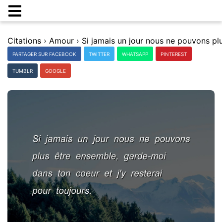
Citations
›
Amour
›
PARTAGER SUR FACEBOOK
TWITTER
WHATSAPP
PINTEREST
TUMBLR
GOOGLE