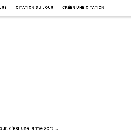
URS
CITATION DU JOUR
CRÉER UNE CITATION
La plus belle preuve d'amour, c'est une larme sortie des yeux d'un garÃ§on amoureux.