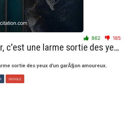
862
185
La plus belle preuve d'amour, c'est une larme sortie des yeux d'un garÃ§on amoureux.
 larme sortie des yeux d'un garÃ§on amoureux.
R
GOOGLE