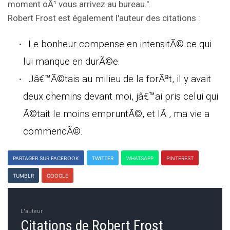
moment oÃ¹ vous arrivez au bureau.".
Robert Frost est également l'auteur des citations :
Le bonheur compense en intensitÃ© ce qui
lui manque en durÃ©e.
Jâ€™Ã©tais au milieu de la forÃªt, il y avait
deux chemins devant moi, jâ€™ai pris celui qui
Ã©tait le moins empruntÃ©, et lÃ , ma vie a
commencÃ©.
PARTAGER SUR FACEBOOK
TWITTER
WHATSAPP
PINTEREST
TUMBLR
GOOGLE
L'auteur
Citations de Robert Frost