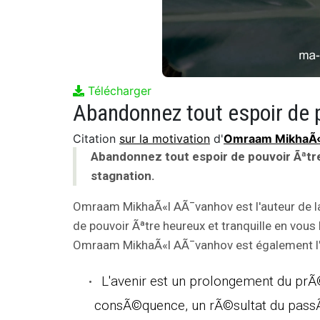
Télécharger
Citation
sur la motivation
d'
Omraam MikhaÃ«
Abandonnez tout espoir de pouvoir Ãªtre 
stagnation.
Omraam MikhaÃ«l AÃ¯vanhov est l'auteur de 
de pouvoir Ãªtre heureux et tranquille en vous l
Omraam MikhaÃ«l AÃ¯vanhov est également l'a
L'avenir est un prolongement du prÃ©s
consÃ©quence, un rÃ©sultat du pass