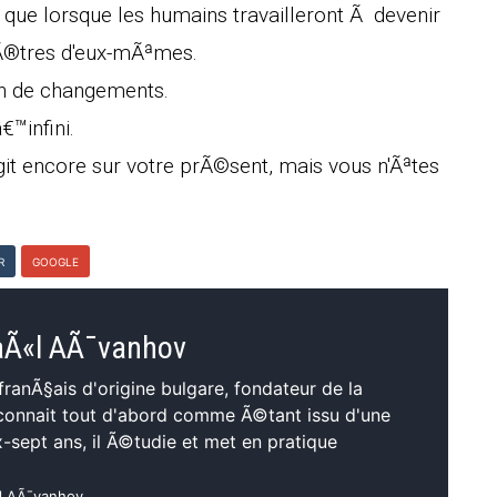
 que lorsque les humains travailleront Ã devenir
aÃ®tres d'eux-mÃªmes.
on de changements.
™infini.
agit encore sur votre prÃ©sent, mais vous n'Ãªtes
R
GOOGLE
aÃ«l AÃ¯vanhov
ranÃ§ais d'origine bulgare, fondateur de la
e connait tout d'abord comme Ã©tant issu d'une
x-sept ans, il Ã©tudie et met en pratique
«l AÃ¯vanhov