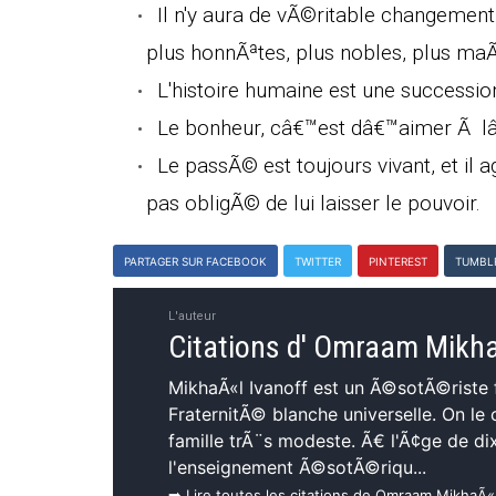
Il n'y aura de vÃ©ritable changement
plus honnÃªtes, plus nobles, plus m
L'histoire humaine est une successi
Le bonheur, câ€™est dâ€™aimer Ã lâ€
Le passÃ© est toujours vivant, et il 
pas obligÃ© de lui laisser le pouvoir.
PARTAGER SUR FACEBOOK
TWITTER
PINTEREST
TUMBL
L'auteur
Citations d' Omraam Mikh
MikhaÃ«l Ivanoff est un Ã©sotÃ©riste f
FraternitÃ© blanche universelle. On l
famille trÃ¨s modeste. Ã€ l'Ã¢ge de di
l'enseignement Ã©sotÃ©riqu...
➡️ Lire toutes les citations de Omraam MikhaÃ