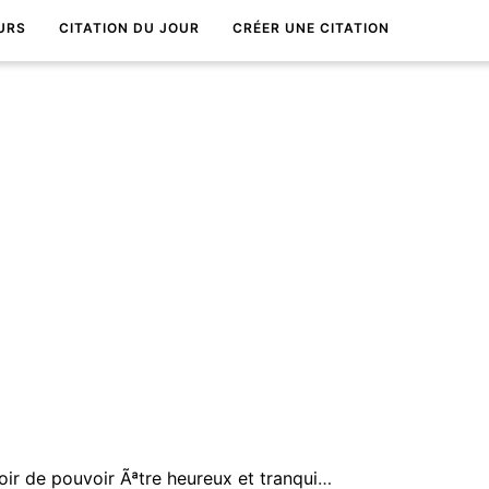
URS
CITATION DU JOUR
CRÉER UNE CITATION
Abandonnez tout espoir de pouvoir Ãªtre heureux et tranquille en vous laissant aller Ã la stagnation.