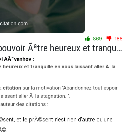
869
188
Abandonnez tout espoir de pouvoir Ãªtre heureux et tranquille en vous laissant aller Ã la stagnation.
l AÃ¯vanhov
:
heureux et tranquille en vous laissant aller Ã la
la
citation
sur la motivation "Abandonnez tout espoir
aissant aller Ã la stagnation. ".
uteur des citations :
ent, et le prÃ©sent n'est rien d'autre qu'une
Ã©.